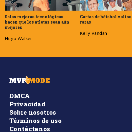
Estas mejoras tecnológicas
Cartas de béisbol valios
hacen que los atletas sean aún
raras
mejores
Kelly Vandan
Hugo Walker
DMCA
Privacidad
Sobre nosotros
Términos de uso
Contáctanos